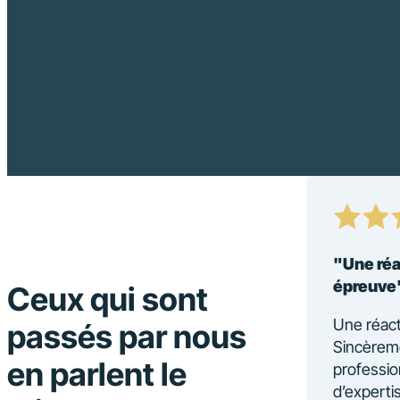
clé en main que je recommande les
"Une réa
épreuve
Ceux qui sont
sur mesure, humain et efficace à
Une réact
passés par nous
ipe d’ExpatPro a su comprendre
Sincèreme
en parlent le
ider vers la meilleure solution de
professio
r dans la préparation du dossier,
d’experti