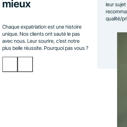
mieux
 final. Un vrai service clé en main
leur sujet
les yeux fermés !
recomman
qualité/pr
Chaque expatriation est une histoire
Sandra Leblé
unique. Nos clients ont sauté le pas
Fondatrice - IO Corporate
avec nous. Leur sourire, c’est notre
Development
plus belle réussite. Pourquoi pas vous ?