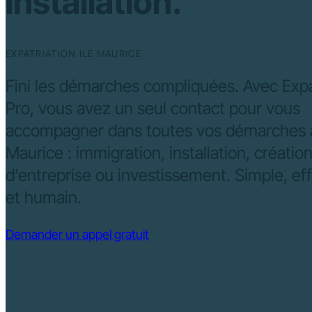
installation.
EXPATRIATION ILE MAURICE
Fini les démarches compliquées. Avec Exp
Pro, vous avez un seul contact pour vous
accompagner dans toutes vos démarches à 
Maurice : immigration, installation, créatio
d’entreprise ou investissement. Simple, ef
et humain.
Demander un appel gratuit