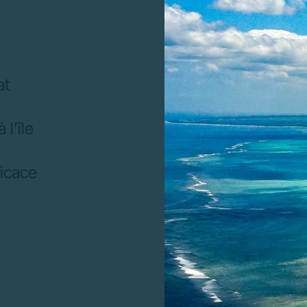
at
l’île
n
ficace