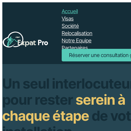
Accueil
Visas
Société
Relocalisation
Notre Equipe
Partenaires
Réserver une consultation 
Un seul interlocuteu
pour rester
serein à
chaque étape
de vot