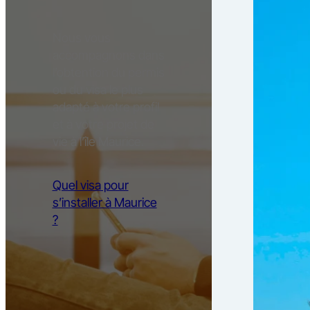
Nous vous
accompagnons dans
l’obtention du permis
ou du visa le plus
adapté à votre profil
et à votre projet de
vie à l’île Maurice.
Quel visa pour
s’installer à Maurice
?