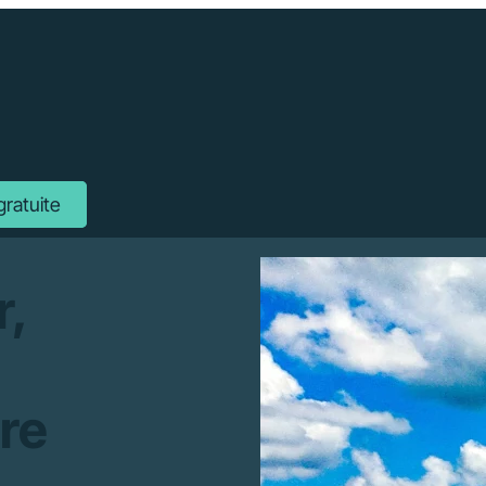
gratuite
r,
re